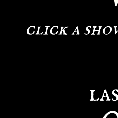
click a sho
la